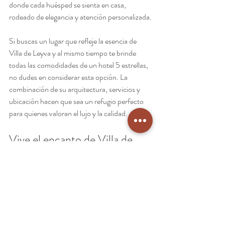
donde cada huésped se sienta en casa, 
rodeado de elegancia y atención personalizada.
Si buscas un lugar que refleje la esencia de 
Villa de Leyva y al mismo tiempo te brinde 
todas las comodidades de un hotel 5 estrellas, 
no dudes en considerar esta opción. La 
combinación de su arquitectura, servicios y 
ubicación hacen que sea un refugio perfecto 
para quienes valoran el lujo y la calidad.
Vive el encanto de Villa de 
Leyva con estilo
Villa de Leyva es un destino que invita a vivir 
con calma, a disfrutar de cada momento y a 
dejarse envolver por su magia. Hospedarte en 
un hotel 5 estrellas aquí es sumergirte en un 