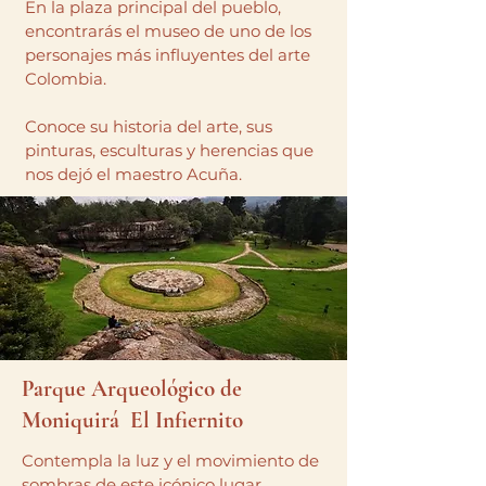
En la plaza principal del pueblo,
encontrarás el museo de uno de los
personajes más influyentes del arte
Colombia.
Conoce su historia del arte, sus
pinturas, esculturas y herencias que
nos dejó el maestro Acuña.
Parque Arqueológico de
Moniquirá El Infiernito
Contempla la luz y el movimiento de
sombras de este icónico lugar.